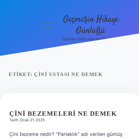
Geçmişin Hikaye
menüyü
Günlüğü
aç
Tarihten ilham alan keyifli bilgiler!
Anasayfa
Gizlilik
Politikası
ETIKET:
ÇINI USTASI NE DEMEK
Yasal Uyarı
Hakkımızda
ÇINI BEZEMELERI NE DEMEK
Tarih: Ocak 21, 2025
Çini bezeme nedir? “Parlaklık” adı verilen gümüş