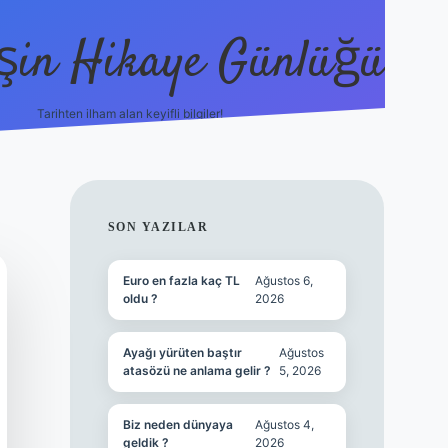
şin Hikaye Günlüğü
Tarihten ilham alan keyifli bilgiler!
https://elexbetgiris.org/
betbox giriş
b
SIDEBAR
SON YAZILAR
Euro en fazla kaç TL
Ağustos 6,
oldu ?
2026
Ayağı yürüten baştır
Ağustos
atasözü ne anlama gelir ?
5, 2026
Biz neden dünyaya
Ağustos 4,
geldik ?
2026