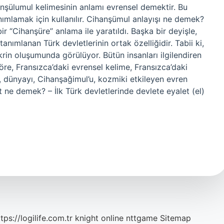
şülumul kelimesinin anlamı evrensel demektir. Bu
anımlamak için kullanılır. Cihanşümul anlayışı ne demek?
bir “Cihanşüre” anlama ile yaratıldı. Başka bir deyişle,
nımlanan Türk devletlerinin ortak özelliğidir. Tabii ki,
krin oluşumunda görülüyor. Bütün insanları ilgilendiren
e, Fransızca’daki evrensel kelime, Fransızca’daki
, dünyayı, Cihanşağimul’u, kozmiki etkileyen evren
t ne demek? – İlk Türk devletlerinde devlete eyalet (el)
tps://logilife.com.tr
knight online
nttgame
Sitemap