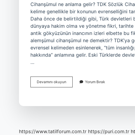
Cihanşümul ne anlama gelir? TDK Sözlük Cihan
kelime genellikle bir konunun evrenselliğini t
Daha önce de belirtildiği gibi, Türk devletleri 
dünyaya hakim olma ve yönetme fikri, tarihte ta
antik gökyüzünün inancının izleri elbette bu fi
alemşümul cihanşümul ne demektir? TDK’ya gör
evrensel kelimeden esinlenerek, “tüm insanlığı
hakkında” anlamına gelir. Eski Türklerde devle
…
Eski
Devamını okuyun
Yorum Bırak
Türklerde
Cihanşümul
Ne
Demek
https://www.tatilforum.com.tr
https://puri.com.tr
ht