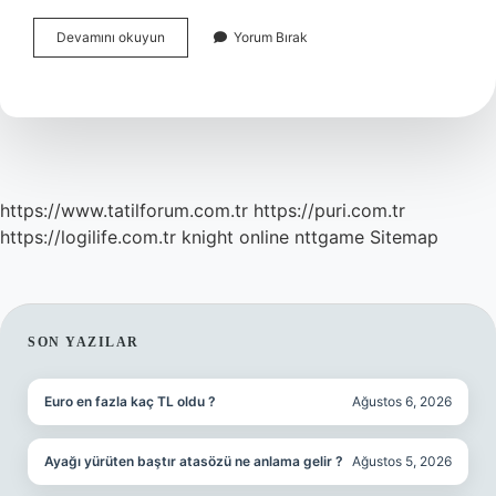
İNtihale
Devamını okuyun
Yorum Bırak
Tezin
Hangi
Bölümleri
Sokulur
https://www.tatilforum.com.tr
https://puri.com.tr
https://logilife.com.tr
knight online
nttgame
Sitemap
SIDEBAR
SON YAZILAR
Euro en fazla kaç TL oldu ?
Ağustos 6, 2026
Ayağı yürüten baştır atasözü ne anlama gelir ?
Ağustos 5, 2026