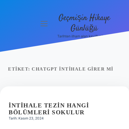
Geçmişin Hikaye
menüyü
Günlüğü
aç
Tarihten ilham alan keyifli bilgiler!
Anasayfa
Gizlilik
Politikası
ETIKET:
CHATGPT INTIHALE GIRER MI
Yasal Uyarı
Hakkımızda
İNTIHALE TEZIN HANGI
BÖLÜMLERI SOKULUR
Tarih: Kasım 23, 2024