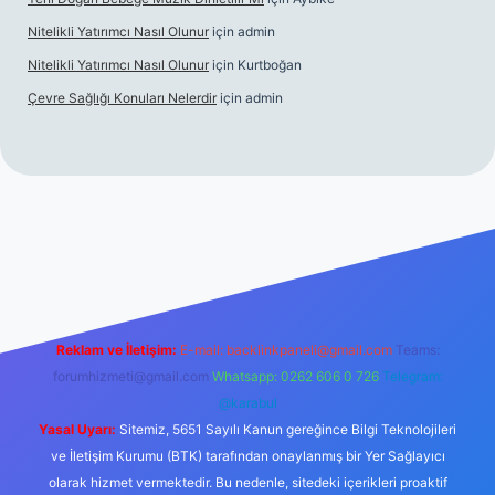
Nitelikli Yatırımcı Nasıl Olunur
için
admin
Nitelikli Yatırımcı Nasıl Olunur
için
Kurtboğan
Çevre Sağlığı Konuları Nelerdir
için
admin
ox giriş
betexper yeni giriş
Reklam ve İletişim:
E-mail:
backlinkpaneli@gmail.com
Teams:
forumhizmeti@gmail.com
Whatsapp: 0262 606 0 726
Telegram:
@karabul
Yasal Uyarı:
Sitemiz, 5651 Sayılı Kanun gereğince Bilgi Teknolojileri
ve İletişim Kurumu (BTK) tarafından onaylanmış bir Yer Sağlayıcı
olarak hizmet vermektedir. Bu nedenle, sitedeki içerikleri proaktif