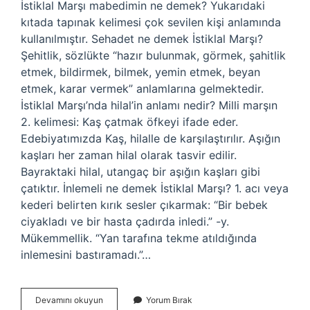
İstiklal Marşı mabedimin ne demek? Yukarıdaki
kıtada tapınak kelimesi çok sevilen kişi anlamında
kullanılmıştır. Sehadet ne demek İstiklal Marşı?
Şehitlik, sözlükte “hazır bulunmak, görmek, şahitlik
etmek, bildirmek, bilmek, yemin etmek, beyan
etmek, karar vermek” anlamlarına gelmektedir.
İstiklal Marşı’nda hilal’in anlamı nedir? Milli marşın
2. kelimesi: Kaş çatmak öfkeyi ifade eder.
Edebiyatımızda Kaş, hilalle de karşılaştırılır. Aşığın
kaşları her zaman hilal olarak tasvir edilir.
Bayraktaki hilal, utangaç bir aşığın kaşları gibi
çatıktır. İnlemeli ne demek İstiklal Marşı? 1. acı veya
kederi belirten kırık sesler çıkarmak: “Bir bebek
ciyakladı ve bir hasta çadırda inledi.” -y.
Mükemmellik. “Yan tarafına tekme atıldığında
inlemesini bastıramadı.”…
Istiklal
Devamını okuyun
Yorum Bırak