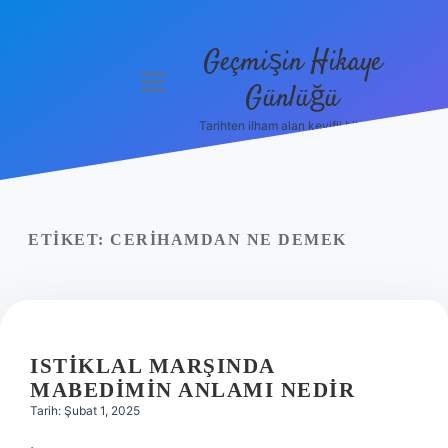
Geçmişin Hikaye
menüyü
Günlüğü
aç
Tarihten ilham alan keyifli bilgiler!
Anasayfa
Gizlilik
Politikası
ETIKET:
CERIHAMDAN NE DEMEK
Yasal Uyarı
Hakkımızda
ISTIKLAL MARŞINDA
MABEDIMIN ANLAMI NEDIR
Tarih: Şubat 1, 2025