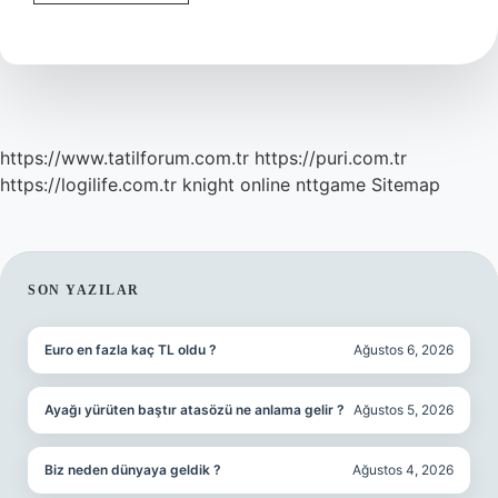
Marşında
Mabedimin
Anlamı
Nedir
https://www.tatilforum.com.tr
https://puri.com.tr
https://logilife.com.tr
knight online
nttgame
Sitemap
SIDEBAR
SON YAZILAR
Euro en fazla kaç TL oldu ?
Ağustos 6, 2026
Ayağı yürüten baştır atasözü ne anlama gelir ?
Ağustos 5, 2026
Biz neden dünyaya geldik ?
Ağustos 4, 2026