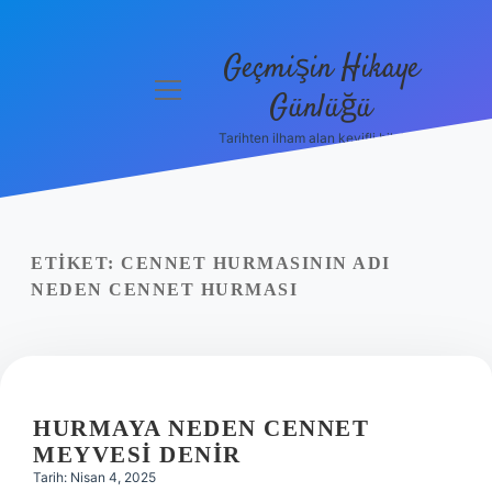
Geçmişin Hikaye
menüyü
Günlüğü
aç
Tarihten ilham alan keyifli bilgiler!
Anasayfa
Gizlilik
Politikası
ETIKET:
CENNET HURMASININ ADI
Yasal Uyarı
NEDEN CENNET HURMASI
Hakkımızda
HURMAYA NEDEN CENNET
MEYVESI DENIR
Tarih: Nisan 4, 2025