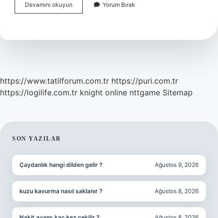
Hurmaya
Devamını okuyun
Yorum Bırak
Neden
Cennet
Meyvesi
Denir
https://www.tatilforum.com.tr
https://puri.com.tr
https://logilife.com.tr
knight online
nttgame
Sitemap
SIDEBAR
SON YAZILAR
Çaydanlık hangi dilden gelir ?
Ağustos 9, 2026
kuzu kavurma nasıl saklanır ?
Ağustos 8, 2026
Nakit avans kaç kez çekilir ?
Ağustos 8, 2026