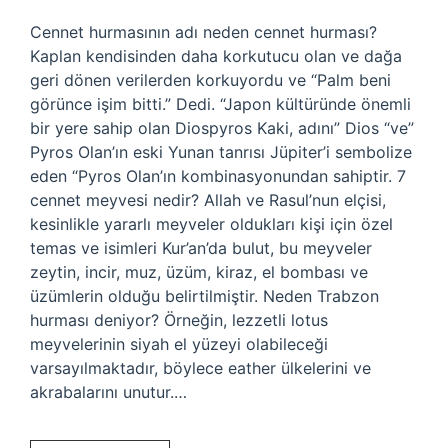
Cennet hurmasının adı neden cennet hurması?
Kaplan kendisinden daha korkutucu olan ve dağa
geri dönen verilerden korkuyordu ve “Palm beni
görünce işim bitti.” Dedi. “Japon kültüründe önemli
bir yere sahip olan Diospyros Kaki, adını” Dios “ve”
Pyros Olan’ın eski Yunan tanrısı Jüpiter’i sembolize
eden “Pyros Olan’ın kombinasyonundan sahiptir. 7
cennet meyvesi nedir? Allah ve Rasul’nun elçisi,
kesinlikle yararlı meyveler oldukları kişi için özel
temas ve isimleri Kur’an’da bulut, bu meyveler
zeytin, incir, muz, üzüm, kiraz, el bombası ve
üzümlerin olduğu belirtilmiştir. Neden Trabzon
hurması deniyor? Örneğin, lezzetli lotus
meyvelerinin siyah el yüzeyi olabileceği
varsayılmaktadır, böylece eather ülkelerini ve
akrabalarını unutur.…