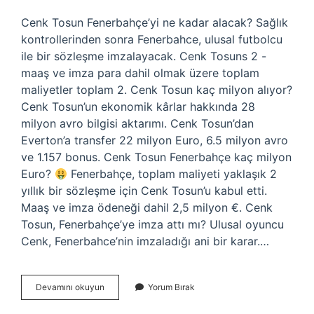
Cenk Tosun Fenerbahçe’yi ne kadar alacak? Sağlık
kontrollerinden sonra Fenerbahce, ulusal futbolcu
ile bir sözleşme imzalayacak. Cenk Tosuns 2 -
maaş ve imza para dahil olmak üzere toplam
maliyetler toplam 2. Cenk Tosun kaç milyon alıyor?
Cenk Tosun’un ekonomik kârlar hakkında 28
milyon avro bilgisi aktarımı. Cenk Tosun’dan
Everton’a transfer 22 milyon Euro, 6.5 milyon avro
ve 1.157 bonus. Cenk Tosun Fenerbahçe kaç milyon
Euro?
Fenerbahçe, toplam maliyeti yaklaşık 2
yıllık bir sözleşme için Cenk Tosun’u kabul etti.
Maaş ve imza ödeneği dahil 2,5 milyon €. Cenk
Tosun, Fenerbahçe’ye imza attı mı? Ulusal oyuncu
Cenk, Fenerbahce’nin imzaladığı ani bir karar.…
Cenk
Devamını okuyun
Yorum Bırak
Tosun
Fenerbahçe