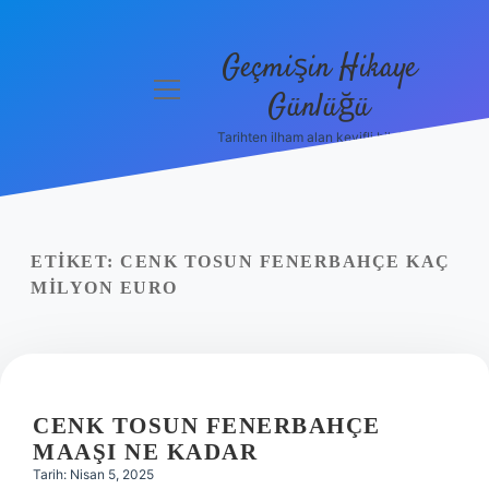
Geçmişin Hikaye
menüyü
Günlüğü
aç
Tarihten ilham alan keyifli bilgiler!
Anasayfa
Gizlilik
Politikası
ETIKET:
CENK TOSUN FENERBAHÇE KAÇ
Yasal Uyarı
MILYON EURO
Hakkımızda
CENK TOSUN FENERBAHÇE
MAAŞI NE KADAR
Tarih: Nisan 5, 2025