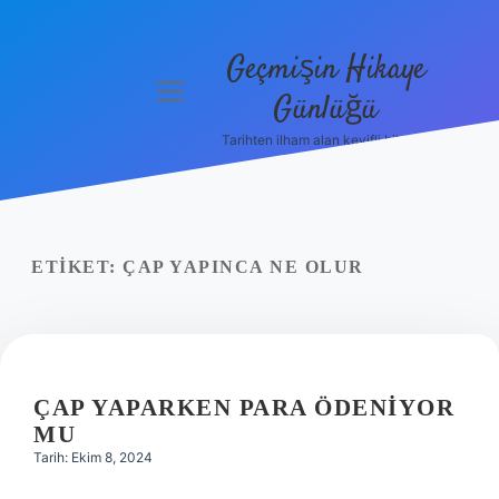
Geçmişin Hikaye
menüyü
Günlüğü
aç
Tarihten ilham alan keyifli bilgiler!
Anasayfa
Gizlilik
Politikası
ETIKET:
ÇAP YAPINCA NE OLUR
Yasal Uyarı
Hakkımızda
ÇAP YAPARKEN PARA ÖDENIYOR
MU
Tarih: Ekim 8, 2024