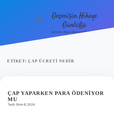
Geçmişin Hikaye
menüyü
Günlüğü
aç
Tarihten ilham alan keyifli bilgiler!
Anasayfa
Gizlilik
Politikası
ETIKET:
ÇAP ÜCRETI NEDIR
Yasal Uyarı
Hakkımızda
ÇAP YAPARKEN PARA ÖDENIYOR
MU
Tarih: Ekim 8, 2024