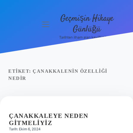
Geçmişin Hikaye
menüyü
Günlüğü
aç
Tarihten ilham alan keyifli bilgiler!
Anasayfa
Gizlilik
Politikası
ETIKET:
ÇANAKKALENIN ÖZELLIĞI
Yasal Uyarı
NEDIR
Hakkımızda
ÇANAKKALEYE NEDEN
GITMELIYIZ
Tarih: Ekim 6, 2024