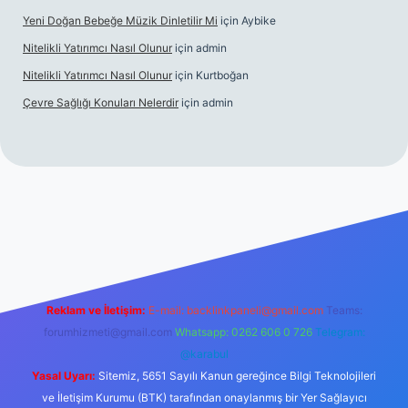
Yeni Doğan Bebeğe Müzik Dinletilir Mi
için
Aybike
Nitelikli Yatırımcı Nasıl Olunur
için
admin
Nitelikli Yatırımcı Nasıl Olunur
için
Kurtboğan
Çevre Sağlığı Konuları Nelerdir
için
admin
ox giriş
betexper yeni giriş
Reklam ve İletişim:
E-mail:
backlinkpaneli@gmail.com
Teams:
forumhizmeti@gmail.com
Whatsapp: 0262 606 0 726
Telegram:
@karabul
Yasal Uyarı:
Sitemiz, 5651 Sayılı Kanun gereğince Bilgi Teknolojileri
ve İletişim Kurumu (BTK) tarafından onaylanmış bir Yer Sağlayıcı