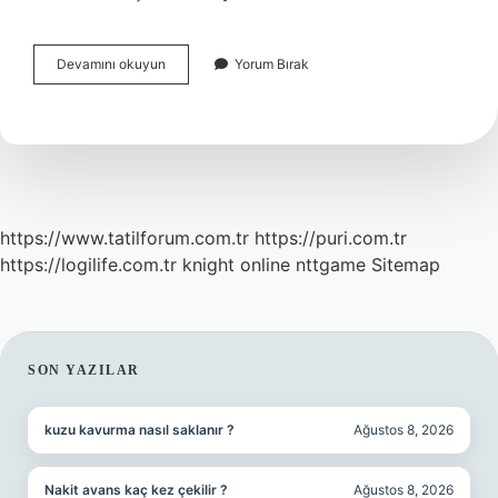
Çanakkaleye
Devamını okuyun
Yorum Bırak
Neden
Gitmeliyiz
https://www.tatilforum.com.tr
https://puri.com.tr
https://logilife.com.tr
knight online
nttgame
Sitemap
SIDEBAR
SON YAZILAR
kuzu kavurma nasıl saklanır ?
Ağustos 8, 2026
Nakit avans kaç kez çekilir ?
Ağustos 8, 2026