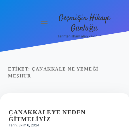
Geçmişin Hikaye
menüyü
Günlüğü
aç
Tarihten ilham alan keyifli bilgiler!
Anasayfa
Gizlilik
Politikası
ETIKET:
ÇANAKKALE NE YEMEĞI
Yasal Uyarı
MEŞHUR
Hakkımızda
ÇANAKKALEYE NEDEN
GITMELIYIZ
Tarih: Ekim 6, 2024