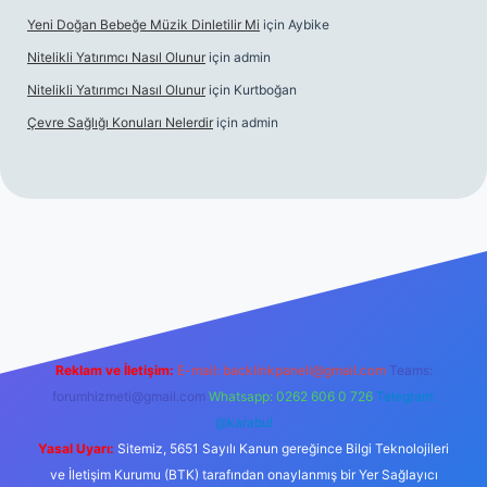
Yeni Doğan Bebeğe Müzik Dinletilir Mi
için
Aybike
Nitelikli Yatırımcı Nasıl Olunur
için
admin
Nitelikli Yatırımcı Nasıl Olunur
için
Kurtboğan
Çevre Sağlığı Konuları Nelerdir
için
admin
ox giriş
betexper yeni giriş
Reklam ve İletişim:
E-mail:
backlinkpaneli@gmail.com
Teams:
forumhizmeti@gmail.com
Whatsapp: 0262 606 0 726
Telegram:
@karabul
Yasal Uyarı:
Sitemiz, 5651 Sayılı Kanun gereğince Bilgi Teknolojileri
ve İletişim Kurumu (BTK) tarafından onaylanmış bir Yer Sağlayıcı