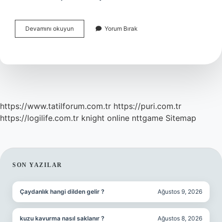
Çanakkaleye
Devamını okuyun
Yorum Bırak
Neden
Gitmeliyiz
https://www.tatilforum.com.tr
https://puri.com.tr
https://logilife.com.tr
knight online
nttgame
Sitemap
SIDEBAR
SON YAZILAR
Çaydanlık hangi dilden gelir ?
Ağustos 9, 2026
kuzu kavurma nasıl saklanır ?
Ağustos 8, 2026