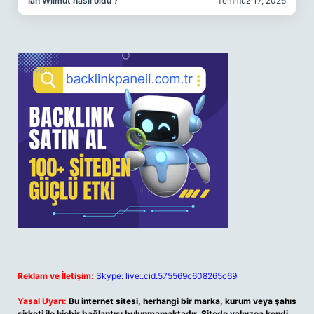
Ian Wilmut nasıl öldü ?
Temmuz 17, 2026
Reklam ve İletişim:
Skype: live:.cid.575569c608265c69
Yasal Uyarı:
Bu internet sitesi, herhangi bir marka, kurum veya şahıs
şirketi ile hiçbir bağlantısı bulunmamaktadır. Sitede yalnızca kendi