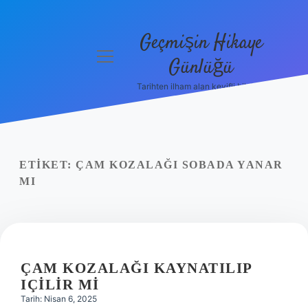
Geçmişin Hikaye
menüyü
Günlüğü
aç
Tarihten ilham alan keyifli bilgiler!
Anasayfa
Gizlilik
Politikası
ETIKET:
ÇAM KOZALAĞI SOBADA YANAR
Yasal Uyarı
MI
Hakkımızda
ÇAM KOZALAĞI KAYNATILIP
IÇILIR MI
Tarih: Nisan 6, 2025