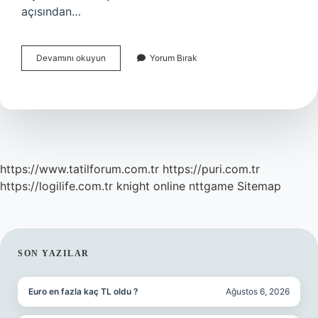
açısından…
Çam
Devamını okuyun
Yorum Bırak
Kozalağı
Kaynatılıp
Içilir
Mi
https://www.tatilforum.com.tr
https://puri.com.tr
https://logilife.com.tr
knight online
nttgame
Sitemap
SIDEBAR
SON YAZILAR
Euro en fazla kaç TL oldu ?
Ağustos 6, 2026