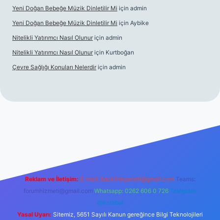
Yeni Doğan Bebeğe Müzik Dinletilir Mi
için
admin
Yeni Doğan Bebeğe Müzik Dinletilir Mi
için
Aybike
Nitelikli Yatırımcı Nasıl Olunur
için
admin
Nitelikli Yatırımcı Nasıl Olunur
için
Kurtboğan
Çevre Sağlığı Konuları Nelerdir
için
admin
ox giriş
betexper yeni giriş
Reklam ve İletişim:
E-mail:
backlinkpaneli@gmail.com
Teams:
forumhizmeti@gmail.com
Whatsapp: 0262 606 0 726
Telegram:
@karabul
Yasal Uyarı:
Sitemiz, 5651 Sayılı Kanun gereğince Bilgi Teknolojileri