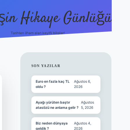
şin Hikaye Günlüğü
Tarihten ilham alan keyifli bilgiler!
https://elexbetgiris.org/
betbox giriş
bet
SIDEBAR
SON YAZILAR
Euro en fazla kaç TL
Ağustos 6,
oldu ?
2026
Ayağı yürüten baştır
Ağustos
atasözü ne anlama gelir ?
5, 2026
Biz neden dünyaya
Ağustos 4,
geldik ?
2026