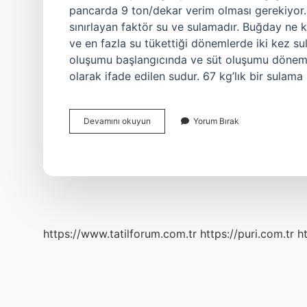
pancarda 9 ton/dekar verim olması gerekiyor. B
sınırlayan faktör su ve sulamadır. Buğday ne 
ve en fazla su tükettiği dönemlerde iki kez s
oluşumu başlangıcında ve süt oluşumu dönemind
olarak ifade edilen sudur. 67 kg’lık bir sula
Buğday
Devamını okuyun
Yorum Bırak
Kaç
Mm
Su
Ister
https://www.tatilforum.com.tr
https://puri.com.tr
ht