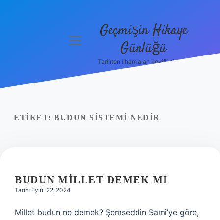
Geçmişin Hikaye
menüyü
Günlüğü
aç
Tarihten ilham alan keyifli bilgiler!
Anasayfa
Gizlilik
Politikası
ETIKET:
BUDUN SISTEMI NEDIR
Yasal Uyarı
Hakkımızda
BUDUN MILLET DEMEK MI
Tarih: Eylül 22, 2024
Millet budun ne demek? Şemseddin Sami’ye göre,