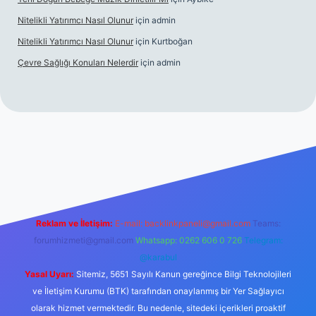
Nitelikli Yatırımcı Nasıl Olunur
için
admin
Nitelikli Yatırımcı Nasıl Olunur
için
Kurtboğan
Çevre Sağlığı Konuları Nelerdir
için
admin
ox giriş
betexper yeni giriş
Reklam ve İletişim:
E-mail:
backlinkpaneli@gmail.com
Teams:
forumhizmeti@gmail.com
Whatsapp: 0262 606 0 726
Telegram:
@karabul
Yasal Uyarı:
Sitemiz, 5651 Sayılı Kanun gereğince Bilgi Teknolojileri
ve İletişim Kurumu (BTK) tarafından onaylanmış bir Yer Sağlayıcı
olarak hizmet vermektedir. Bu nedenle, sitedeki içerikleri proaktif