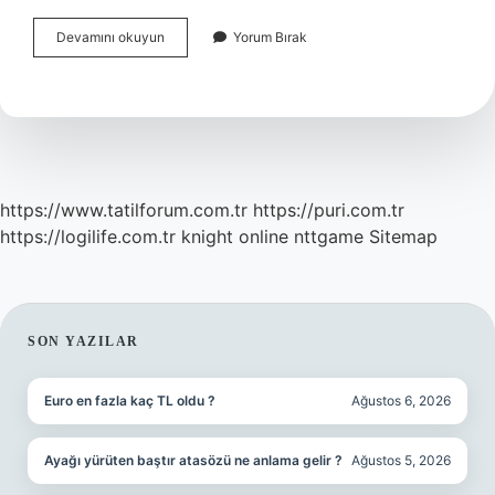
Ekim
Devamını okuyun
Yorum Bırak
Ayinda
Bodrumda
Denize
Girilir
Mi
https://www.tatilforum.com.tr
https://puri.com.tr
https://logilife.com.tr
knight online
nttgame
Sitemap
SIDEBAR
SON YAZILAR
Euro en fazla kaç TL oldu ?
Ağustos 6, 2026
Ayağı yürüten baştır atasözü ne anlama gelir ?
Ağustos 5, 2026