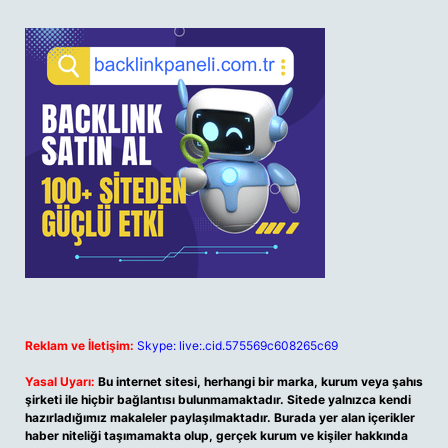
Reklam ve İletişim:
Skype: live:.cid.575569c608265c69
Yasal Uyarı:
Bu internet sitesi, herhangi bir marka, kurum veya şahıs
şirketi ile hiçbir bağlantısı bulunmamaktadır. Sitede yalnızca kendi
hazırladığımız makaleler paylaşılmaktadır. Burada yer alan içerikler
haber niteliği taşımamakta olup, gerçek kurum ve kişiler hakkında