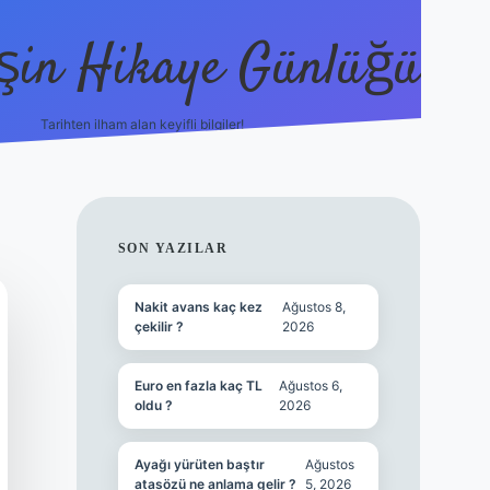
şin Hikaye Günlüğü
Tarihten ilham alan keyifli bilgiler!
https://elexbetgiris.org/
betbox giriş
b
SIDEBAR
SON YAZILAR
Nakit avans kaç kez
Ağustos 8,
çekilir ?
2026
Euro en fazla kaç TL
Ağustos 6,
oldu ?
2026
Ayağı yürüten baştır
Ağustos
atasözü ne anlama gelir ?
5, 2026