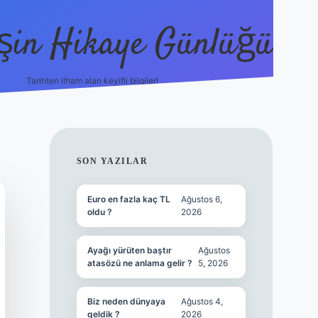
şin Hikaye Günlüğü
Tarihten ilham alan keyifli bilgiler!
https://elexbetgiris.org/
betbox giriş
SIDEBAR
SON YAZILAR
Euro en fazla kaç TL
Ağustos 6,
oldu ?
2026
Ayağı yürüten baştır
Ağustos
atasözü ne anlama gelir ?
5, 2026
Biz neden dünyaya
Ağustos 4,
geldik ?
2026