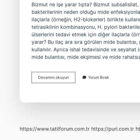
Bizmut ne işe yarar tıpta? Bizmut subsalisilat
bakterilerinin neden olduğu mide enfeksiyonla
ilaçlarla (örneğin, H2-blokerler) birlikte kull
tetrasiklinin kombinasyonu, H. pylori bakteri
ülserlerini tedavi etmek için diğer ilaçlarla (ör
yarar? Bu ilaç ara sıra görülen mide bulantısı,
kullanılır. Ayrıca ishal tedavisinde ve seyahat i
mide bulantısı, mide ekşimesi ve mide rahatsız
Kolloidal
Devamını okuyun
Yorum Bırak
Bizmut
Bileşikleri
Ne
Işe
Yarar
https://www.tatilforum.com.tr
https://puri.com.tr
ht