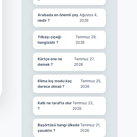
Arabada en önemli şey
Ağustos 4,
nedir ?
2026
Yılbaşı çiçeği
Temmuz 29,
hangisidir ?
2026
Kürtçe ene ne
Temmuz 27,
demek ?
2026
Klima kış modu kaç
Temmuz 25,
derece olmalı ?
2026
Kalb ne tarafta olur
Temmuz 23,
?
2026
Başörtüsü hangi ülkede
Temmuz 21,
yasaktır ?
2026