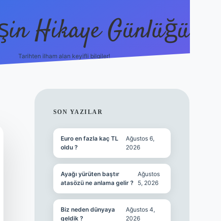
şin Hikaye Günlüğü
Tarihten ilham alan keyifli bilgiler!
https://elexbetgiris.org/
betbox giriş
b
SIDEBAR
SON YAZILAR
Euro en fazla kaç TL
Ağustos 6,
oldu ?
2026
Ayağı yürüten baştır
Ağustos
atasözü ne anlama gelir ?
5, 2026
Biz neden dünyaya
Ağustos 4,
geldik ?
2026