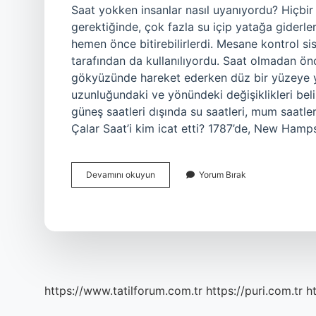
Saat yokken insanlar nasıl uyanıyordu? Hiçbi
gerektiğinde, çok fazla su içip yatağa giderle
hemen önce bitirebilirlerdi. Mesane kontrol sis
tarafından da kullanılıyordu. Saat olmadan önc
gökyüzünde hareket ederken düz bir yüzeye yer
uzunluğundaki ve yönündeki değişiklikleri be
güneş saatleri dışında su saatleri, mum saatler
Çalar Saat’i kim icat etti? 1787’de, New Hamp
Saat
Devamını okuyun
Yorum Bırak
Olmadan
Insanlar
Nasıl
Uyanırdı
https://www.tatilforum.com.tr
https://puri.com.tr
ht