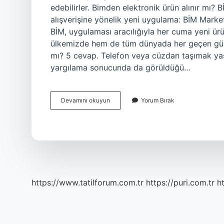
edebilirler. Bimden elektronik ürün alınır mı? B
alışverişine yönelik yeni uygulama: BİM Mark
BİM, uygulaması aracılığıyla her cuma yeni ürün
ülkemizde hem de tüm dünyada her geçen gün 
mı? 5 cevap. Telefon veya cüzdan taşımak yasak
yargılama sonucunda da görüldüğü…
Bi̇M
Devamını okuyun
Yorum Bırak
Telefon
Alınır
Mı
https://www.tatilforum.com.tr
https://puri.com.tr
ht