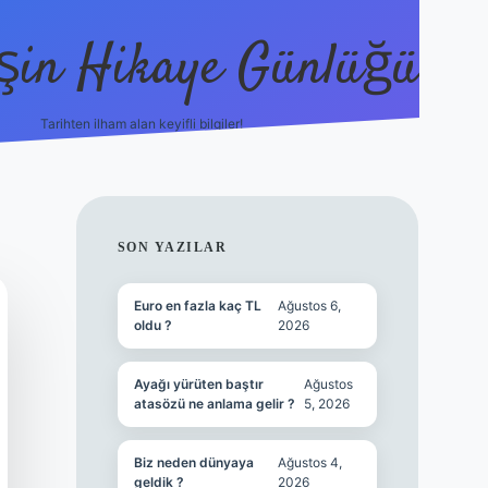
şin Hikaye Günlüğü
Tarihten ilham alan keyifli bilgiler!
https://elexbetgiris.org/
betbox giriş
b
SIDEBAR
SON YAZILAR
Euro en fazla kaç TL
Ağustos 6,
oldu ?
2026
Ayağı yürüten baştır
Ağustos
atasözü ne anlama gelir ?
5, 2026
Biz neden dünyaya
Ağustos 4,
geldik ?
2026