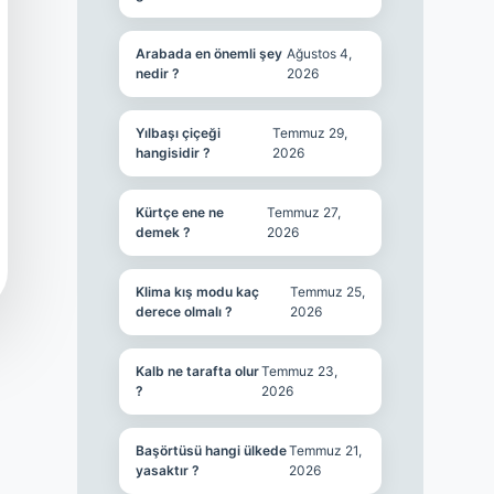
Arabada en önemli şey
Ağustos 4,
nedir ?
2026
Yılbaşı çiçeği
Temmuz 29,
hangisidir ?
2026
Kürtçe ene ne
Temmuz 27,
demek ?
2026
Klima kış modu kaç
Temmuz 25,
derece olmalı ?
2026
Kalb ne tarafta olur
Temmuz 23,
?
2026
Başörtüsü hangi ülkede
Temmuz 21,
yasaktır ?
2026