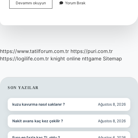
Benchmark
Devamını okuyun
Yorum Bırak
Nedir
Bilgisayar
https://www.tatilforum.com.tr
https://puri.com.tr
https://logilife.com.tr
knight online
nttgame
Sitemap
SIDEBAR
SON YAZILAR
kuzu kavurma nasıl saklanır ?
Ağustos 8, 2026
Nakit avans kaç kez çekilir ?
Ağustos 8, 2026
Euro en fazla kaç TL oldu ?
Ağustos 6, 2026