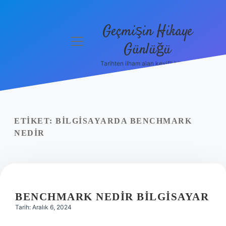
Geçmişin Hikaye
menüyü
Günlüğü
aç
Tarihten ilham alan keyifli bilgiler!
Anasayfa
Gizlilik
Politikası
ETIKET:
BILGISAYARDA BENCHMARK
Yasal Uyarı
NEDIR
Hakkımızda
BENCHMARK NEDIR BILGISAYAR
Tarih: Aralık 6, 2024