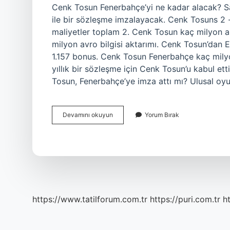
Cenk Tosun Fenerbahçe’yi ne kadar alacak? Sa
ile bir sözleşme imzalayacak. Cenk Tosuns 2
maliyetler toplam 2. Cenk Tosun kaç milyon 
milyon avro bilgisi aktarımı. Cenk Tosun’dan 
1.157 bonus. Cenk Tosun Fenerbahçe kaç mil
yıllık bir sözleşme için Cenk Tosun’u kabul et
Tosun, Fenerbahçe’ye imza attı mı? Ulusal oyu
Cenk
Devamını okuyun
Yorum Bırak
Tosun
Fenerbahçe
Maaşı
Ne
Kadar
https://www.tatilforum.com.tr
https://puri.com.tr
ht