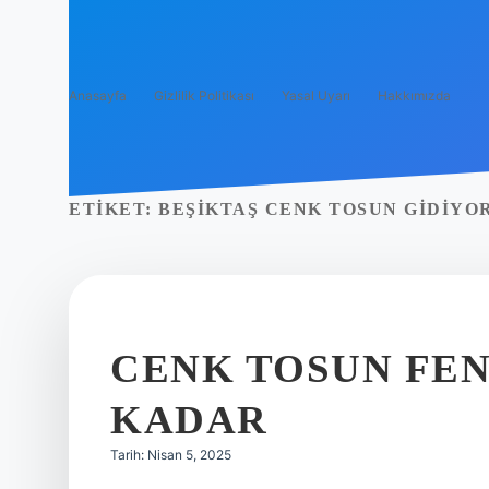
Anasayfa
Gizlilik Politikası
Yasal Uyarı
Hakkımızda
ETIKET:
BEŞIKTAŞ CENK TOSUN GIDIYO
CENK TOSUN FE
KADAR
Tarih: Nisan 5, 2025