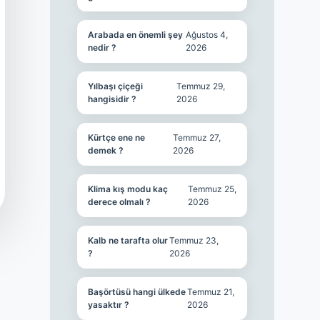
Arabada en önemli şey
Ağustos 4,
nedir ?
2026
Yılbaşı çiçeği
Temmuz 29,
hangisidir ?
2026
Kürtçe ene ne
Temmuz 27,
demek ?
2026
Klima kış modu kaç
Temmuz 25,
derece olmalı ?
2026
Kalb ne tarafta olur
Temmuz 23,
?
2026
Başörtüsü hangi ülkede
Temmuz 21,
yasaktır ?
2026