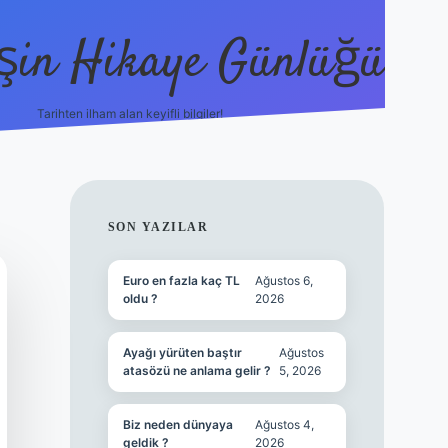
şin Hikaye Günlüğü
Tarihten ilham alan keyifli bilgiler!
https://elexbetgiris.org/
betbox giriş
be
SIDEBAR
SON YAZILAR
Euro en fazla kaç TL
Ağustos 6,
oldu ?
2026
Ayağı yürüten baştır
Ağustos
atasözü ne anlama gelir ?
5, 2026
Biz neden dünyaya
Ağustos 4,
geldik ?
2026