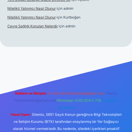
Nitelikli Yatırımcı Nasıl Olunur
için
admin
Nitelikli Yatırımcı Nasıl Olunur
için
Kurtboğan
Çevre Sağlığı Konuları Nelerdir
için
admin
ox giriş
betexper yeni giriş
Reklam ve İletişim:
E-mail:
backlinkpaneli@gmail.com
Teams:
forumhizmeti@gmail.com
Whatsapp: 0262 606 0 726
Telegram:
@karabul
Yasal Uyarı:
Sitemiz, 5651 Sayılı Kanun gereğince Bilgi Teknolojileri
ve İletişim Kurumu (BTK) tarafından onaylanmış bir Yer Sağlayıcı
olarak hizmet vermektedir. Bu nedenle, sitedeki içerikleri proaktif