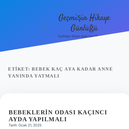
Geçmişin Hikaye
menüyü
Günlüğü
aç
Tarihten ilham alan keyifli bilgiler!
Anasayfa
Gizlilik
Politikası
ETIKET:
BEBEK KAÇ AYA KADAR ANNE
Yasal Uyarı
YANINDA YATMALI
Hakkımızda
BEBEKLERIN ODASI KAÇINCI
AYDA YAPILMALI
Tarih: Ocak 21, 2025