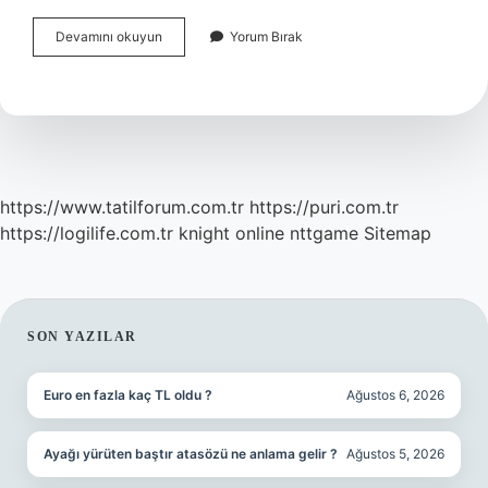
Bebeklerin
Devamını okuyun
Yorum Bırak
Odası
Kaçıncı
Ayda
Yapılmalı
https://www.tatilforum.com.tr
https://puri.com.tr
https://logilife.com.tr
knight online
nttgame
Sitemap
SIDEBAR
SON YAZILAR
Euro en fazla kaç TL oldu ?
Ağustos 6, 2026
Ayağı yürüten baştır atasözü ne anlama gelir ?
Ağustos 5, 2026