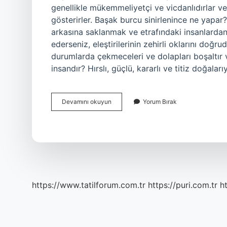
genellikle mükemmeliyetçi ve vicdanlıdırlar v
gösterirler. Başak burcu sinirlenince ne yapar
arkasına saklanmak ve etrafındaki insanlardan 
ederseniz, eleştirilerinin zehirli oklarını doğru
durumlarda çekmeceleri ve dolapları boşaltır v
insandır? Hırslı, güçlü, kararlı ve titiz doğal
Başak
Devamını okuyun
Yorum Bırak
Burcu
Sakin
Midir
https://www.tatilforum.com.tr
https://puri.com.tr
ht