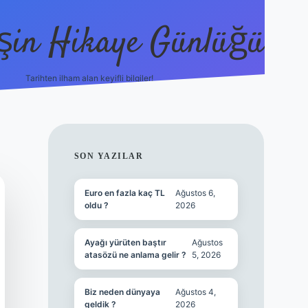
şin Hikaye Günlüğü
Tarihten ilham alan keyifli bilgiler!
https://elexbetgiris.org/
betbox giriş
b
SIDEBAR
SON YAZILAR
Euro en fazla kaç TL
Ağustos 6,
oldu ?
2026
Ayağı yürüten baştır
Ağustos
atasözü ne anlama gelir ?
5, 2026
Biz neden dünyaya
Ağustos 4,
geldik ?
2026