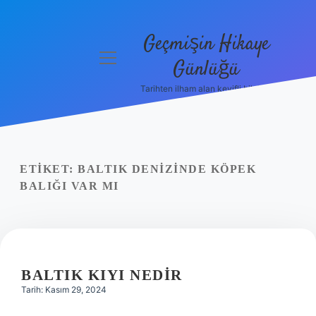
Geçmişin Hikaye
menüyü
Günlüğü
aç
Tarihten ilham alan keyifli bilgiler!
Anasayfa
Gizlilik
Politikası
ETIKET:
BALTIK DENIZINDE KÖPEK
Yasal Uyarı
BALIĞI VAR MI
Hakkımızda
BALTIK KIYI NEDIR
Tarih: Kasım 29, 2024