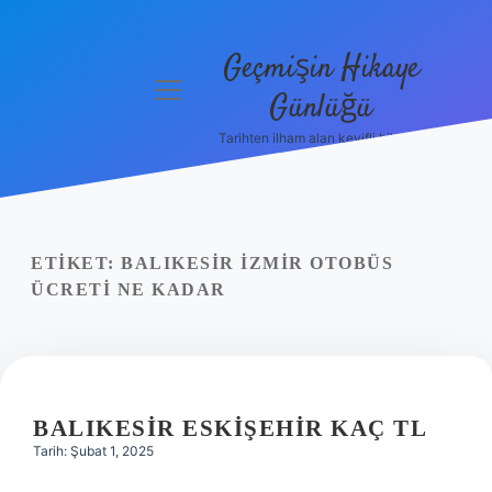
Geçmişin Hikaye
menüyü
Günlüğü
aç
Tarihten ilham alan keyifli bilgiler!
Anasayfa
Gizlilik
Politikası
ETIKET:
BALIKESIR İZMIR OTOBÜS
Yasal Uyarı
ÜCRETI NE KADAR
Hakkımızda
BALIKESIR ESKIŞEHIR KAÇ TL
Tarih: Şubat 1, 2025