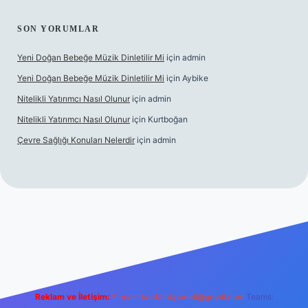
SON YORUMLAR
Yeni Doğan Bebeğe Müzik Dinletilir Mi
için
admin
Yeni Doğan Bebeğe Müzik Dinletilir Mi
için
Aybike
Nitelikli Yatırımcı Nasıl Olunur
için
admin
Nitelikli Yatırımcı Nasıl Olunur
için
Kurtboğan
Çevre Sağlığı Konuları Nelerdir
için
admin
x giriş
betexper yeni giriş
Reklam ve İletişim:
E-mail:
backlinkpaneli@gmail.com
Teams: