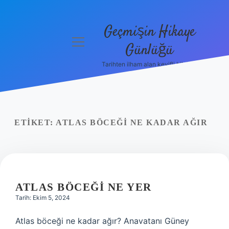
Geçmişin Hikaye
menüyü
Günlüğü
aç
Tarihten ilham alan keyifli bilgiler!
Anasayfa
Gizlilik
Politikası
ETIKET:
ATLAS BÖCEĞI NE KADAR AĞIR
Yasal Uyarı
Hakkımızda
ATLAS BÖCEĞI NE YER
Tarih: Ekim 5, 2024
Atlas böceği ne kadar ağır? Anavatanı Güney