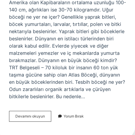
Amerika olan Kapibaraların ortalama uzunluğu 100-
140 cm, ağırlıkları ise 30-70 kilogramdır. Uğur
böceği ne yer ne içer? Genellikle yaprak bitleri,
böcek yumurtaları, larvalar, tırtıllar, polen ve bitki
nektarıyla beslenirler. Yaprak bitleri gibi böceklerle
beslenirler. Dünyanın en istilacı türlerinden biri
olarak kabul edilir. Evlerde yiyecek ve diğer
malzemeleri yemezler ve iç mekanlarda yumurta
bırakmazlar. Dünyanın en büyük böceği kimdir?
TRT Belgeseli – 70 kiloluk bir insanın 60 ton yük
taşıma gücüne sahip olan Atlas Böceği, dünyanın
en büyük böceklerinden biri. Tesbih böceği ne yer?
Odun zararlıları organik artıklarla ve çürüyen
bitkilerle beslenirler. Bu nedenle…
Atlas
Devamını okuyun
Yorum Bırak
Böceği
Ne
Yer