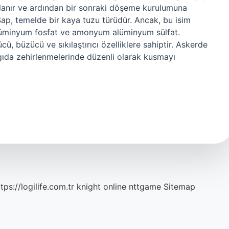
rlanır ve ardından bir sonraki döşeme kurulumuna
Şap, temelde bir kaya tuzu türüdür. Ancak, bu isim
 alüminyum fosfat ve amonyum alüminyum sülfat.
cü, büzücü ve sıkılaştırıcı özelliklere sahiptir. Askerde
gıda zehirlenmelerinde düzenli olarak kusmayı
tps://logilife.com.tr
knight online
nttgame
Sitemap