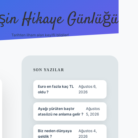
şin Hikaye Günlüğü
Tarihten ilham alan keyifli bilgiler!
https://elexbetgiris.org/
betbox giriş
b
SIDEBAR
SON YAZILAR
Euro en fazla kaç TL
Ağustos 6,
oldu ?
2026
Ayağı yürüten baştır
Ağustos
atasözü ne anlama gelir ?
5, 2026
Biz neden dünyaya
Ağustos 4,
geldik ?
2026