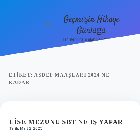
Geçmişin Hikaye
menüyü
Günlüğü
aç
Tarihten ilham alan keyifli bilgiler!
Anasayfa
Gizlilik
Politikası
ETIKET:
ASDEP MAAŞLARI 2024 NE
Yasal Uyarı
KADAR
Hakkımızda
LISE MEZUNU SBT NE IŞ YAPAR
Tarih: Mart 2, 2025