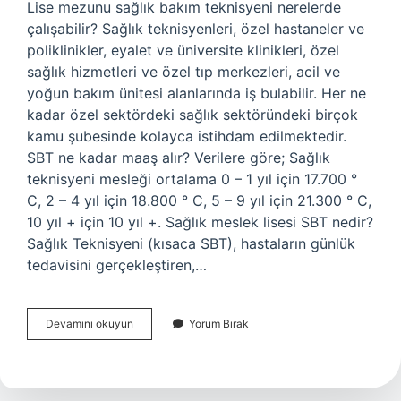
Lise mezunu sağlık bakım teknisyeni nerelerde
çalışabilir? Sağlık teknisyenleri, özel hastaneler ve
poliklinikler, eyalet ve üniversite klinikleri, özel
sağlık hizmetleri ve özel tıp merkezleri, acil ve
yoğun bakım ünitesi alanlarında iş bulabilir. Her ne
kadar özel sektördeki sağlık sektöründeki birçok
kamu şubesinde kolayca istihdam edilmektedir.
SBT ne kadar maaş alır? Verilere göre; Sağlık
teknisyeni mesleği ortalama 0 – 1 yıl için 17.700 °
C, 2 – 4 yıl için 18.800 ° C, 5 – 9 yıl için 21.300 ° C,
10 yıl + için 10 yıl +. Sağlık meslek lisesi SBT nedir?
Sağlık Teknisyeni (kısaca SBT), hastaların günlük
tedavisini gerçekleştiren,…
Lise
Devamını okuyun
Yorum Bırak
Mezunu
Sbt
Ne
Iş