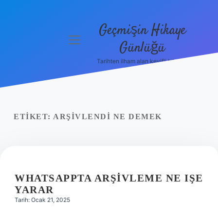
Geçmişin Hikaye
menüyü
Günlüğü
aç
Tarihten ilham alan keyifli bilgiler!
Anasayfa
Gizlilik
Politikası
ETIKET:
ARŞIVLENDI NE DEMEK
Yasal Uyarı
Hakkımızda
WHATSAPPTA ARŞIVLEME NE IŞE
YARAR
Tarih: Ocak 21, 2025