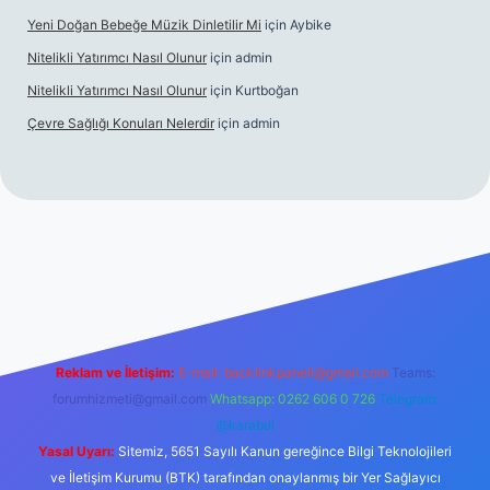
Yeni Doğan Bebeğe Müzik Dinletilir Mi
için
Aybike
Nitelikli Yatırımcı Nasıl Olunur
için
admin
Nitelikli Yatırımcı Nasıl Olunur
için
Kurtboğan
Çevre Sağlığı Konuları Nelerdir
için
admin
ox giriş
betexper yeni giriş
Reklam ve İletişim:
E-mail:
backlinkpaneli@gmail.com
Teams:
forumhizmeti@gmail.com
Whatsapp: 0262 606 0 726
Telegram:
@karabul
Yasal Uyarı:
Sitemiz, 5651 Sayılı Kanun gereğince Bilgi Teknolojileri
ve İletişim Kurumu (BTK) tarafından onaylanmış bir Yer Sağlayıcı