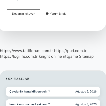
Whatsappta
Devamını okuyun
Yorum Bırak
Arşivleme
Ne
Işe
Yarar
https://www.tatilforum.com.tr
https://puri.com.tr
https://logilife.com.tr
knight online
nttgame
Sitemap
SIDEBAR
SON YAZILAR
Çaydanlık hangi dilden gelir ?
Ağustos 9, 2026
kuzu kavurma nasıl saklanır ?
Ağustos 8, 2026