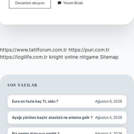
Saat
Devamını okuyun
Yorum Bırak
Olmadan
Insanlar
Nasıl
Uyanırdı
https://www.tatilforum.com.tr
https://puri.com.tr
https://logilife.com.tr
knight online
nttgame
Sitemap
SIDEBAR
SON YAZILAR
Euro en fazla kaç TL oldu ?
Ağustos 6, 2026
Ayağı yürüten baştır atasözü ne anlama gelir ?
Ağustos 5, 2026
Biz neden dünyaya geldik ?
Ağustos 4, 2026