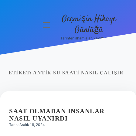
Geçmişin Hikaye
menüyü
Günlüğü
aç
Tarihten ilham alan keyifli bilgiler!
Anasayfa
Gizlilik
Politikası
ETIKET:
ANTIK SU SAATI NASIL ÇALIŞIR
Yasal Uyarı
Hakkımızda
SAAT OLMADAN INSANLAR
NASIL UYANIRDI
Tarih: Aralık 18, 2024