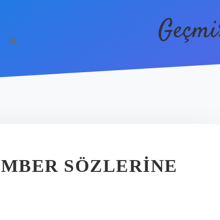
Geçmi
MBER SÖZLERINE