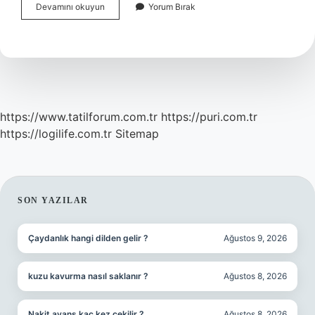
Problem
Devamını okuyun
Yorum Bırak
Çözme
Ve
Algoritmalar
Nedir
https://www.tatilforum.com.tr
https://puri.com.tr
https://logilife.com.tr
Sitemap
SIDEBAR
SON YAZILAR
Çaydanlık hangi dilden gelir ?
Ağustos 9, 2026
kuzu kavurma nasıl saklanır ?
Ağustos 8, 2026
Nakit avans kaç kez çekilir ?
Ağustos 8, 2026