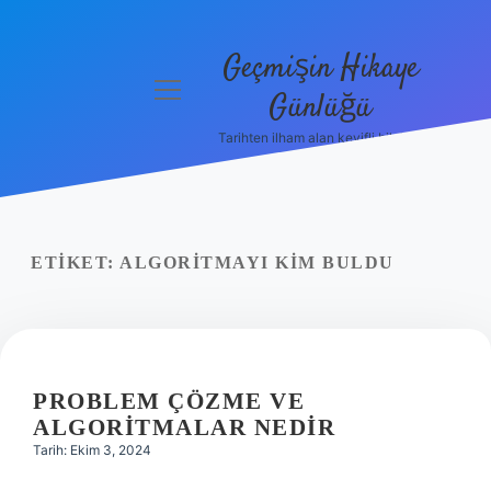
Geçmişin Hikaye
menüyü
Günlüğü
aç
Tarihten ilham alan keyifli bilgiler!
Anasayfa
Gizlilik
Politikası
ETIKET:
ALGORITMAYI KIM BULDU
Yasal Uyarı
Hakkımızda
PROBLEM ÇÖZME VE
ALGORITMALAR NEDIR
Tarih: Ekim 3, 2024