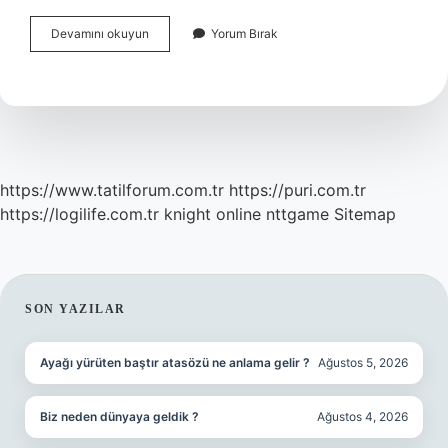
Problem
Devamını okuyun
Yorum Bırak
Çözme
Ve
Algoritmalar
Nedir
https://www.tatilforum.com.tr
https://puri.com.tr
https://logilife.com.tr
knight online
nttgame
Sitemap
SIDEBAR
SON YAZILAR
Ayağı yürüten baştır atasözü ne anlama gelir ?
Ağustos 5, 2026
Biz neden dünyaya geldik ?
Ağustos 4, 2026