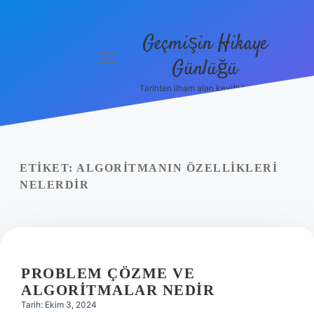
Geçmişin Hikaye
menüyü
Günlüğü
aç
Tarihten ilham alan keyifli bilgiler!
Anasayfa
Gizlilik
Politikası
ETIKET:
ALGORITMANIN ÖZELLIKLERI
Yasal Uyarı
NELERDIR
Hakkımızda
PROBLEM ÇÖZME VE
ALGORITMALAR NEDIR
Tarih: Ekim 3, 2024