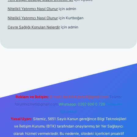
Nitelikli Yatırımcı Nasıl Olunur
için
admin
Nitelikli Yatırımcı Nasıl Olunur
için
Kurtboğan
Çevre Sağlığı Konuları Nelerdir
için
admin
box giriş
betexper yeni giriş
Reklam ve İletişim:
E-mail:
backlinkpaneli@gmail.com
Teams:
forumhizmeti@gmail.com
Whatsapp: 0262 606 0 726
Telegram:
@karabul
Yasal Uyarı:
Sitemiz, 5651 Sayılı Kanun gereğince Bilgi Teknolojileri
ve İletişim Kurumu (BTK) tarafından onaylanmış bir Yer Sağlayıcı
olarak hizmet vermektedir. Bu nedenle, sitedeki içerikleri proaktif