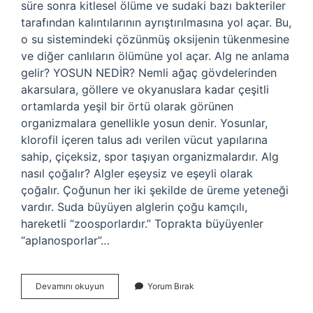
süre sonra kitlesel ölüme ve sudaki bazı bakteriler
tarafından kalıntılarının ayrıştırılmasına yol açar. Bu,
o su sistemindeki çözünmüş oksijenin tükenmesine
ve diğer canlıların ölümüne yol açar. Alg ne anlama
gelir? YOSUN NEDİR? Nemli ağaç gövdelerinden
akarsulara, göllere ve okyanuslara kadar çeşitli
ortamlarda yeşil bir örtü olarak görünen
organizmalara genellikle yosun denir. Yosunlar,
klorofil içeren talus adı verilen vücut yapılarına
sahip, çiçeksiz, spor taşıyan organizmalardır. Alg
nasıl çoğalır? Algler eşeysiz ve eşeyli olarak
çoğalır. Çoğunun her iki şekilde de üreme yeteneği
vardır. Suda büyüyen alglerin çoğu kamçılı,
hareketli “zoosporlardır.” Toprakta büyüyenler
“aplanosporlar”…
Alg
Devamını okuyun
Yorum Bırak
Büyümesi
Ne