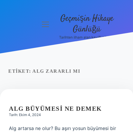
Geçmişin Hikaye
menüyü
Günlüğü
aç
Tarihten ilham alan keyifli bilgiler!
Anasayfa
Gizlilik
Politikası
ETIKET:
ALG ZARARLI MI
Yasal Uyarı
Hakkımızda
ALG BÜYÜMESI NE DEMEK
Tarih: Ekim 4, 2024
Alg artarsa ne olur? Bu aşırı yosun büyümesi bir