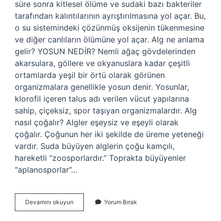
süre sonra kitlesel ölüme ve sudaki bazı bakteriler
tarafından kalıntılarının ayrıştırılmasına yol açar. Bu,
o su sistemindeki çözünmüş oksijenin tükenmesine
ve diğer canlıların ölümüne yol açar. Alg ne anlama
gelir? YOSUN NEDİR? Nemli ağaç gövdelerinden
akarsulara, göllere ve okyanuslara kadar çeşitli
ortamlarda yeşil bir örtü olarak görünen
organizmalara genellikle yosun denir. Yosunlar,
klorofil içeren talus adı verilen vücut yapılarına
sahip, çiçeksiz, spor taşıyan organizmalardır. Alg
nasıl çoğalır? Algler eşeysiz ve eşeyli olarak
çoğalır. Çoğunun her iki şekilde de üreme yeteneği
vardır. Suda büyüyen alglerin çoğu kamçılı,
hareketli “zoosporlardır.” Toprakta büyüyenler
“aplanosporlar”…
Alg
Devamını okuyun
Yorum Bırak
Büyümesi
Ne