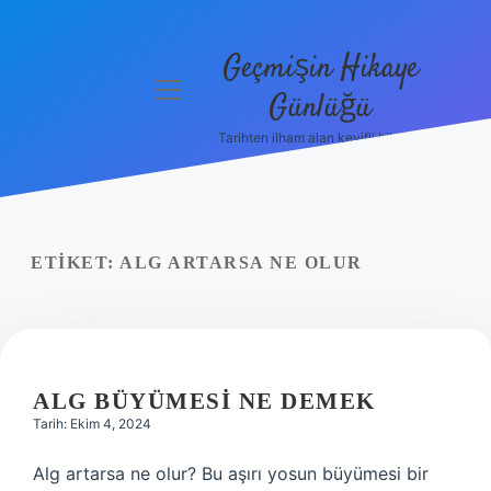
Geçmişin Hikaye
menüyü
Günlüğü
aç
Tarihten ilham alan keyifli bilgiler!
Anasayfa
Gizlilik
Politikası
ETIKET:
ALG ARTARSA NE OLUR
Yasal Uyarı
Hakkımızda
ALG BÜYÜMESI NE DEMEK
Tarih: Ekim 4, 2024
Alg artarsa ne olur? Bu aşırı yosun büyümesi bir