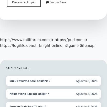
Alerji
Devamını okuyun
Yorum Bırak
Ilaçları
Ne
Kadar
Sürede
Etki
Eder
https://www.tatilforum.com.tr
https://puri.com.tr
https://logilife.com.tr
knight online
nttgame
Sitemap
SIDEBAR
SON YAZILAR
kuzu kavurma nasıl saklanır ?
Ağustos 8, 2026
Nakit avans kaç kez çekilir ?
Ağustos 8, 2026
Euro en fazla kaç TL oldu ?
Ağustos 6, 2026