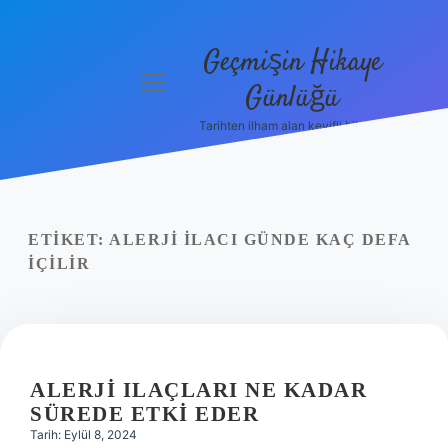
Geçmişin Hikaye
menüyü
Günlüğü
aç
Tarihten ilham alan keyifli bilgiler!
Anasayfa
Gizlilik
Politikası
ETIKET:
ALERJI ILACI GÜNDE KAÇ DEFA
Yasal Uyarı
IÇILIR
Hakkımızda
ALERJI ILAÇLARI NE KADAR
SÜREDE ETKI EDER
Tarih: Eylül 8, 2024