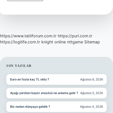
Günün
Hangi
Vakti
Kopacak
https://www.tatilforum.com.tr
https://puri.com.tr
https://logilife.com.tr
knight online
nttgame
Sitemap
SIDEBAR
SON YAZILAR
Euro en fazla kaç TL oldu ?
Ağustos 6, 2026
Ayağı yürüten baştır atasözü ne anlama gelir ?
Ağustos 5, 2026
Biz neden dünyaya geldik ?
Ağustos 4, 2026