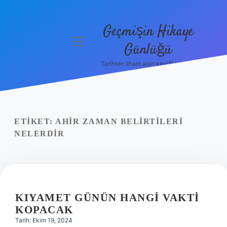
Geçmişin Hikaye
menüyü
Günlüğü
aç
Tarihten ilham alan keyifli bilgiler!
Anasayfa
Gizlilik
Politikası
ETIKET:
AHIR ZAMAN BELIRTILERI
Yasal Uyarı
NELERDIR
Hakkımızda
KIYAMET GÜNÜN HANGI VAKTI
KOPACAK
Tarih: Ekim 19, 2024