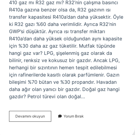
410 gaz mı R32 gaz mı? R32’nin çalışma basıncı
R410a gazına benzer olsa da, R32 gazının ısı
transfer kapasitesi R410a’dan daha yüksektir. Öyle
ki R32 gazı %60 daha verimlidir. Ayrıca R32’nin
GWP’si düşüktür. Ayrıca ısı transfer miktarı
R410a’dan daha yüksek olduğundan aynı kapasite
için %30 daha az gaz tüketilir. Mutfak tüpünde
hangi gaz var? LPG, şişelenmiş gaz olarak da
bilinir, renksiz ve kokusuz bir gazdır. Ancak LPG,
herhangi bir sızıntının hemen tespit edilebilmesi
için rafinerilerde kasıtlı olarak parfümlenir. Gazın
bileşimi %70 bütan ve %30 propandır. Havadan
daha ağır olan yanıcı bir gazdır. Doğal gaz hangi
gazdır? Petrol türevi olan doğal…
Evlerde
Devamını okuyun
Yorum Bırak
Hangi
Gaz
Kullanılır