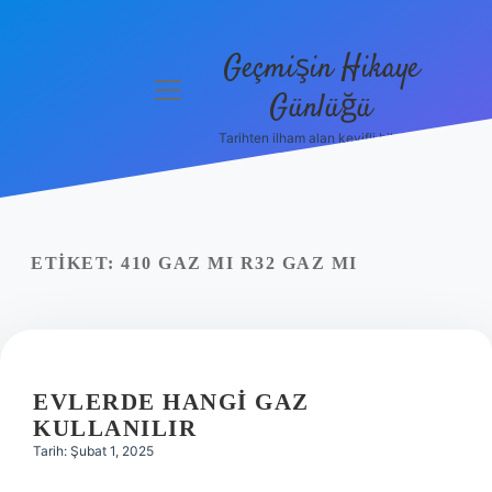
Geçmişin Hikaye
menüyü
Günlüğü
aç
Tarihten ilham alan keyifli bilgiler!
Anasayfa
Gizlilik
Politikası
ETIKET:
410 GAZ MI R32 GAZ MI
Yasal Uyarı
Hakkımızda
EVLERDE HANGI GAZ
KULLANILIR
Tarih: Şubat 1, 2025