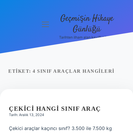
Geçmişin Hikaye
menüyü
Günlüğü
aç
Tarihten ilham alan keyifli bilgiler!
Anasayfa
Gizlilik
Politikası
ETIKET:
4 SINIF ARAÇLAR HANGILERI
Yasal Uyarı
Hakkımızda
ÇEKICI HANGI SINIF ARAÇ
Tarih: Aralık 13, 2024
Çekici araçlar kaçıncı sınıf? 3.500 ile 7.500 kg