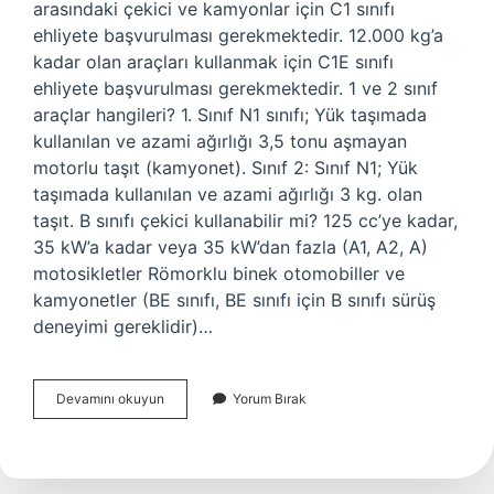
arasındaki çekici ve kamyonlar için C1 sınıfı
ehliyete başvurulması gerekmektedir. 12.000 kg’a
kadar olan araçları kullanmak için C1E sınıfı
ehliyete başvurulması gerekmektedir. 1 ve 2 sınıf
araçlar hangileri? 1. Sınıf N1 sınıfı; Yük taşımada
kullanılan ve azami ağırlığı 3,5 tonu aşmayan
motorlu taşıt (kamyonet). Sınıf 2: Sınıf N1; Yük
taşımada kullanılan ve azami ağırlığı 3 kg. olan
taşıt. B sınıfı çekici kullanabilir mi? 125 cc’ye kadar,
35 kW’a kadar veya 35 kW’dan fazla (A1, A2, A)
motosikletler Römorklu binek otomobiller ve
kamyonetler (BE sınıfı, BE sınıfı için B sınıfı sürüş
deneyimi gereklidir)…
Çekici
Devamını okuyun
Yorum Bırak
Hangi
Sınıf
Araç