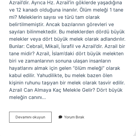
Azrail’dir. Ayrıca Hz. Azrail’in göklerde yaşadığına
ve 12 kanadı olduğuna inanılır. Ölüm meleği 1 tane
mi? Meleklerin sayısı ve türü tam olarak
belirtilmemiştir. Ancak bazılarının görevleri ve
sayıları bilinmektedir. Bu meleklerden dördü büyük
melekler veya dört büyük melek olarak adlandırılır.
Bunlar: Cebrail, Mikail, İsrafil ve Azrail’dir. Azrail bir
tane midir? Azrail, İslam’daki dört büyük melekten
biri ve zamanlarının sonuna ulaşan insanların
hayatlarını almak için gelen “ölüm meleği” olarak
kabul edilir. Yahudilikte, bu melek bazen ölen
kişinin ruhunu taşıyan bir melek olarak tasvir edilir.
Azrail Can Almaya Kaç Melekle Gelir? Dört büyük
meleğin canını…
Azrail
Devamını okuyun
Yorum Bırak
1
Tane
Mi