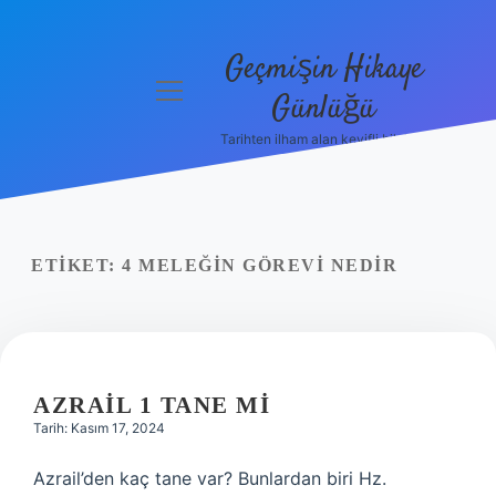
Geçmişin Hikaye
menüyü
Günlüğü
aç
Tarihten ilham alan keyifli bilgiler!
Anasayfa
Gizlilik
Politikası
ETIKET:
4 MELEĞIN GÖREVI NEDIR
Yasal Uyarı
Hakkımızda
AZRAIL 1 TANE MI
Tarih: Kasım 17, 2024
Azrail’den kaç tane var? Bunlardan biri Hz.