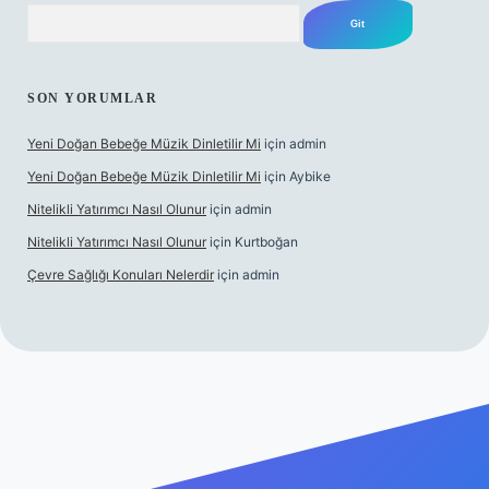
Arama
SON YORUMLAR
Yeni Doğan Bebeğe Müzik Dinletilir Mi
için
admin
Yeni Doğan Bebeğe Müzik Dinletilir Mi
için
Aybike
Nitelikli Yatırımcı Nasıl Olunur
için
admin
Nitelikli Yatırımcı Nasıl Olunur
için
Kurtboğan
Çevre Sağlığı Konuları Nelerdir
için
admin
x giriş
betexper yeni giriş