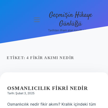
Geçmişin Hikaye
menüyü
Günlüğü
aç
Tarihten ilham alan keyifli bilgiler!
Anasayfa
Gizlilik
Politikası
ETIKET:
4 FIKIR AKIMI NEDIR
Yasal Uyarı
Hakkımızda
OSMANLICILIK FIKRI NEDIR
Tarih: Şubat 3, 2025
Osmanlıcılık nedir fikir akımı? Krallık içindeki tüm