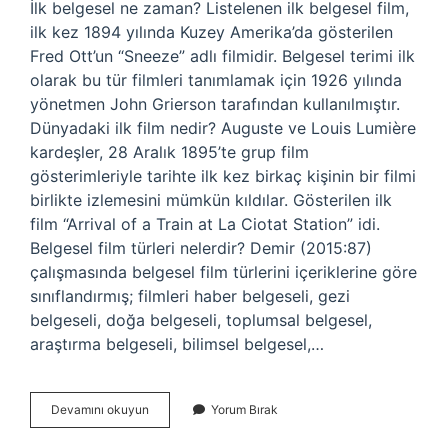
İlk belgesel ne zaman? Listelenen ilk belgesel film,
ilk kez 1894 yılında Kuzey Amerika’da gösterilen
Fred Ott’un “Sneeze” adlı filmidir. Belgesel terimi ilk
olarak bu tür filmleri tanımlamak için 1926 yılında
yönetmen John Grierson tarafından kullanılmıştır.
Dünyadaki ilk film nedir? Auguste ve Louis Lumière
kardeşler, 28 Aralık 1895’te grup film
gösterimleriyle tarihte ilk kez birkaç kişinin bir filmi
birlikte izlemesini mümkün kıldılar. Gösterilen ilk
film “Arrival of a Train at La Ciotat Station” idi.
Belgesel film türleri nelerdir? Demir (2015:87)
çalışmasında belgesel film türlerini içeriklerine göre
sınıflandırmış; filmleri haber belgeseli, gezi
belgeseli, doğa belgeseli, toplumsal belgesel,
araştırma belgeseli, bilimsel belgesel,…
Ilk
Devamını okuyun
Yorum Bırak
Belgesel
Film