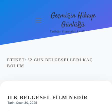
Geçmişin Hikaye
menüyü
Günlüğü
aç
Tarihten ilham alan keyifli bilgiler!
Anasayfa
Gizlilik
Politikası
ETIKET:
32 GÜN BELGESELLERI KAÇ
Yasal Uyarı
BÖLÜM
Hakkımızda
ILK BELGESEL FILM NEDIR
Tarih: Ocak 30, 2025