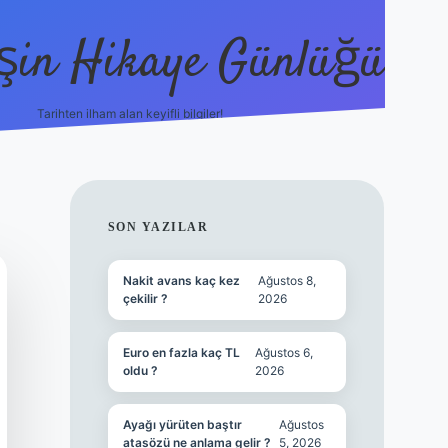
şin Hikaye Günlüğü
Tarihten ilham alan keyifli bilgiler!
https://elexbetgiris.org/
betbox giriş
be
SIDEBAR
SON YAZILAR
Nakit avans kaç kez
Ağustos 8,
çekilir ?
2026
Euro en fazla kaç TL
Ağustos 6,
oldu ?
2026
Ayağı yürüten baştır
Ağustos
atasözü ne anlama gelir ?
5, 2026