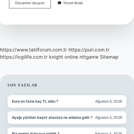
Sgk
Devamını okuyun
Yorum Bırak
Doğum
Parası
Sorgulama
Nasıl
Yapılır
https://www.tatilforum.com.tr
https://puri.com.tr
https://logilife.com.tr
knight online
nttgame
Sitemap
SIDEBAR
SON YAZILAR
Euro en fazla kaç TL oldu ?
Ağustos 6, 2026
Ayağı yürüten baştır atasözü ne anlama gelir ?
Ağustos 5, 2026
Biz neden dünyaya geldik ?
Ağustos 4, 2026