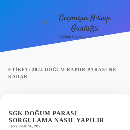
Geçmişin Hikaye
menüyü
Günlüğü
aç
Tarihten ilham alan keyifli bilgiler!
Anasayfa
Gizlilik
Politikası
ETIKET:
2024 DOĞUM RAPOR PARASI NE
Yasal Uyarı
KADAR
Hakkımızda
SGK DOĞUM PARASI
SORGULAMA NASIL YAPILIR
Tarih: Ocak 26, 2025