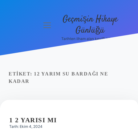
Geçmişin Hikaye
menüyü
Günlüğü
aç
Tarihten ilham alan keyifli bilgiler!
Anasayfa
Gizlilik
Politikası
ETIKET:
12 YARIM SU BARDAĞI NE
Yasal Uyarı
KADAR
Hakkımızda
1 2 YARISI MI
Tarih: Ekim 4, 2024