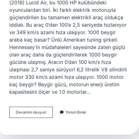
(2018) Lucid Air, bu 1000 HP kulübündeki
oyunculardan biri. İki farklı elektrik motoruyla
güçlendirilen bu tamamen elektrikli araç oldukça
iddialı. Bu araç 0’dan 100’e 2,5 saniyede hızlanıyor
ve 349 km/s azami hıza ulaşıyor. 1000 beygir
araba kaç basar? Ünlü Amerikan tuning şirketi
Hennessey’in müdahaleleri sayesinde zaten güçlü
olan araç daha da güçlendirilerek 1000 beygir
gücüne ulaşmış. Aracın 0’dan 100 km/s hıza
ulaşması 2,7 saniye sürüyor! 6,2 litrelik V8 silindirli
motor 330 km/s azami hıza ulaşıyor. 1000 motor
kaç beygir? Beygir gücü, motorun enerji üretim
kapasitesini ölçer ve 1.0 motorlar…
1000
Devamını okuyun
Yorum Bırak
Beygir
Kaç
Hız
Yapar