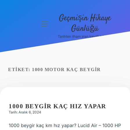
Geçmişin Hikaye
menüyü
Günlüğü
aç
Tarihten ilham alan keyifli bilgiler!
Anasayfa
Gizlilik
Politikası
ETIKET:
1000 MOTOR KAÇ BEYGIR
Yasal Uyarı
Hakkımızda
1000 BEYGIR KAÇ HIZ YAPAR
Tarih: Aralık 6, 2024
1000 beygir kaç km hız yapar? Lucid Air – 1000 HP