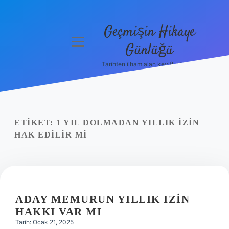
Geçmişin Hikaye
menüyü
Günlüğü
aç
Tarihten ilham alan keyifli bilgiler!
Anasayfa
Gizlilik
Politikası
ETIKET:
1 YIL DOLMADAN YILLIK IZIN
Yasal Uyarı
HAK EDILIR MI
Hakkımızda
ADAY MEMURUN YILLIK IZIN
HAKKI VAR MI
Tarih: Ocak 21, 2025