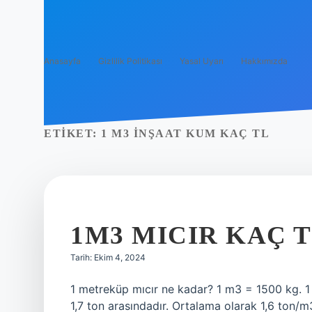
Anasayfa
Gizlilik Politikası
Yasal Uyarı
Hakkımızda
ETIKET:
1 M3 INŞAAT KUM KAÇ TL
1M3 MICIR KAÇ 
Tarih: Ekim 4, 2024
1 metreküp mıcır ne kadar? 1 m3 = 1500 kg. 1 tı
1,7 ton arasındadır. Ortalama olarak 1,6 ton/m3