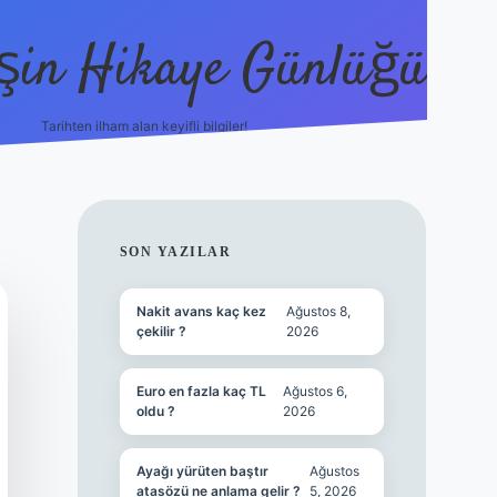
şin Hikaye Günlüğü
Tarihten ilham alan keyifli bilgiler!
https://elexbetgiris.org/
betbox giriş
be
SIDEBAR
SON YAZILAR
Nakit avans kaç kez
Ağustos 8,
çekilir ?
2026
Euro en fazla kaç TL
Ağustos 6,
oldu ?
2026
Ayağı yürüten baştır
Ağustos
atasözü ne anlama gelir ?
5, 2026