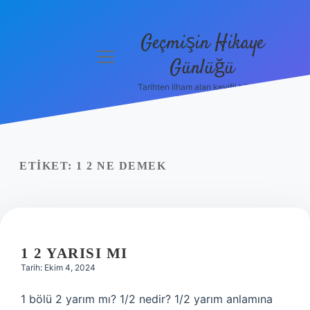
Geçmişin Hikaye
menüyü
Günlüğü
aç
Tarihten ilham alan keyifli bilgiler!
Anasayfa
Gizlilik
Politikası
ETIKET:
1 2 NE DEMEK
Yasal Uyarı
Hakkımızda
1 2 YARISI MI
Tarih: Ekim 4, 2024
1 bölü 2 yarım mı? 1/2 nedir? 1/2 yarım anlamına